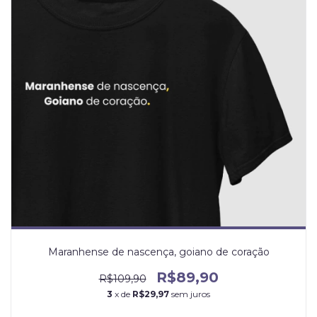
Maranhense de nascença, goiano de coração
R$89,90
R$109,90
3
x de
R$29,97
sem juros