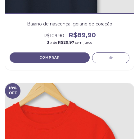
Baiano de nascença, goiano de coração
R$89,90
R$109,90
3
x de
R$29,97
sem juros
COMPRAR
18
%
OFF