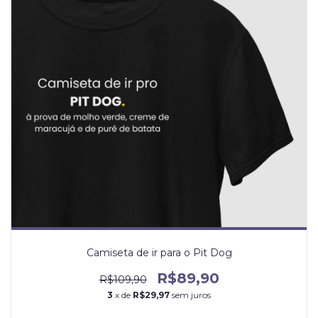
Camiseta de ir para o Pit Dog
R$89,90
R$109,90
3
x de
R$29,97
sem juros