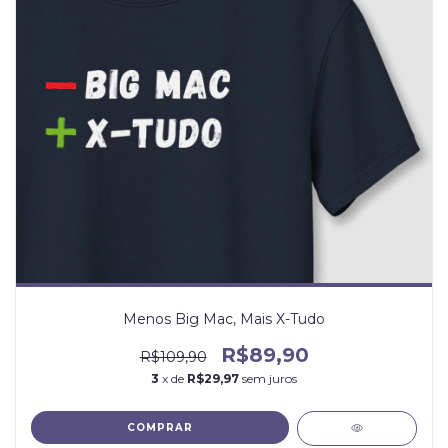
Menos Big Mac, Mais X-Tudo
R$89,90
R$109,90
3
x de
R$29,97
sem juros
COMPRAR